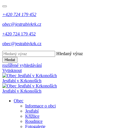
+420 724 179 452
obec@jestrabivkrk.cz
+420 724 179 452
obec@jestrabivkrk.cz
Hledaný výraz
Hledat
rozšířené vyhledávání
Vytisknout
Jestřabí v Krkonoších
Jestřabí v Krkonoších
Obec
Informace o obci
Jestřabí
Křížlice
Roudnice
Fotogalerie