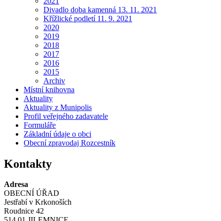
2021
Divadlo doba kamenná 13. 11. 2021
Křížlické podletí 11. 9. 2021
2020
2019
2018
2017
2016
2015
Archiv
Místní knihovna
Aktuality
Aktuality z Munipolis
Profil veřejného zadavatele
Formuláře
Základní údaje o obci
Obecní zpravodaj Rozcestník
Kontakty
Adresa
OBECNÍ ÚŘAD
Jestřabí v Krkonoších
Roudnice 42
514 01 JILEMNICE