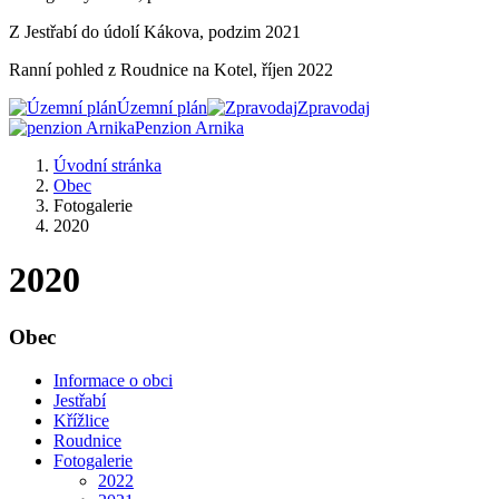
Z Jestřabí do údolí Kákova, podzim 2021
Ranní pohled z Roudnice na Kotel, říjen 2022
Územní plán
Zpravodaj
Penzion Arnika
Úvodní stránka
Obec
Fotogalerie
2020
2020
Obec
Informace o obci
Jestřabí
Křížlice
Roudnice
Fotogalerie
2022