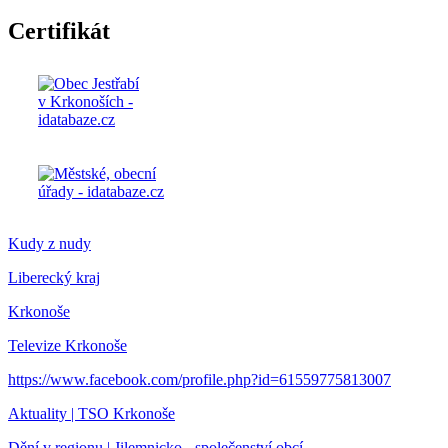
Certifikát
Kudy z nudy
Liberecký kraj
Krkonoše
Televize Krkonoše
https://www.facebook.com/profile.php?id=61559775813007
Aktuality | TSO Krkonoše
Dění v regionu | Jilemnicko - společenství obcí