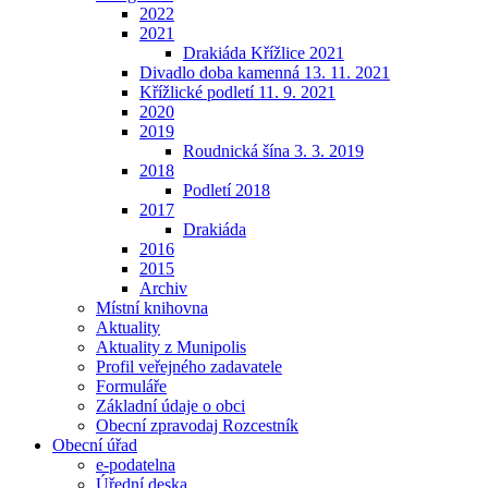
2022
2021
Drakiáda Křížlice 2021
Divadlo doba kamenná 13. 11. 2021
Křížlické podletí 11. 9. 2021
2020
2019
Roudnická šína 3. 3. 2019
2018
Podletí 2018
2017
Drakiáda
2016
2015
Archiv
Místní knihovna
Aktuality
Aktuality z Munipolis
Profil veřejného zadavatele
Formuláře
Základní údaje o obci
Obecní zpravodaj Rozcestník
Obecní úřad
e-podatelna
Úřední deska