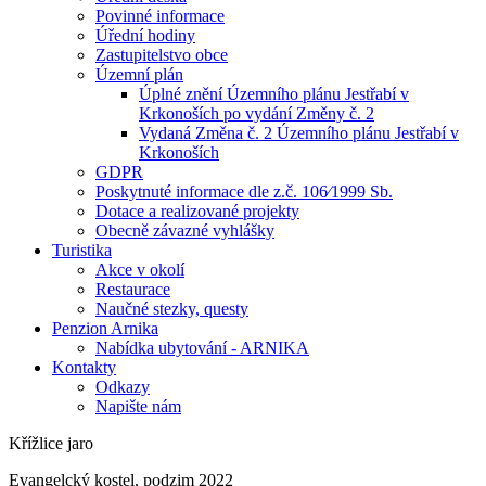
Povinné informace
Úřední hodiny
Zastupitelstvo obce
Územní plán
Úplné znění Územního plánu Jestřabí v
Krkonoších po vydání Změny č. 2
Vydaná Změna č. 2 Územního plánu Jestřabí v
Krkonoších
GDPR
Poskytnuté informace dle z.č. 106⁄1999 Sb.
Dotace a realizované projekty
Obecně závazné vyhlášky
Turistika
Akce v okolí
Restaurace
Naučné stezky, questy
Penzion Arnika
Nabídka ubytování - ARNIKA
Kontakty
Odkazy
Napište nám
Křížlice jaro
Evangelcký kostel, podzim 2022