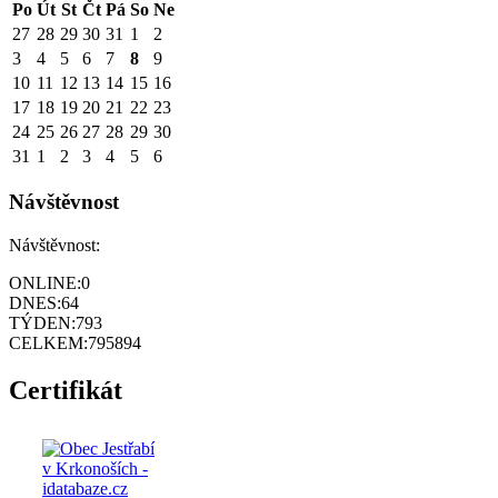
Po
Út
St
Čt
Pá
So
Ne
27
28
29
30
31
1
2
3
4
5
6
7
8
9
10
11
12
13
14
15
16
17
18
19
20
21
22
23
24
25
26
27
28
29
30
31
1
2
3
4
5
6
Návštěvnost
Návštěvnost:
ONLINE:
0
DNES:
64
TÝDEN:
793
CELKEM:
795894
Certifikát