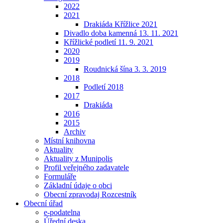
2022
2021
Drakiáda Křížlice 2021
Divadlo doba kamenná 13. 11. 2021
Křížlické podletí 11. 9. 2021
2020
2019
Roudnická šína 3. 3. 2019
2018
Podletí 2018
2017
Drakiáda
2016
2015
Archiv
Místní knihovna
Aktuality
Aktuality z Munipolis
Profil veřejného zadavatele
Formuláře
Základní údaje o obci
Obecní zpravodaj Rozcestník
Obecní úřad
e-podatelna
Úřední deska