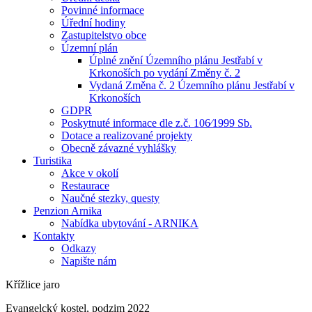
Povinné informace
Úřední hodiny
Zastupitelstvo obce
Územní plán
Úplné znění Územního plánu Jestřabí v
Krkonoších po vydání Změny č. 2
Vydaná Změna č. 2 Územního plánu Jestřabí v
Krkonoších
GDPR
Poskytnuté informace dle z.č. 106⁄1999 Sb.
Dotace a realizované projekty
Obecně závazné vyhlášky
Turistika
Akce v okolí
Restaurace
Naučné stezky, questy
Penzion Arnika
Nabídka ubytování - ARNIKA
Kontakty
Odkazy
Napište nám
Křížlice jaro
Evangelcký kostel, podzim 2022