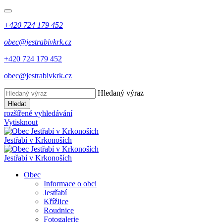
+420 724 179 452
obec@jestrabivkrk.cz
+420 724 179 452
obec@jestrabivkrk.cz
Hledaný výraz
Hledat
rozšířené vyhledávání
Vytisknout
Jestřabí v Krkonoších
Jestřabí v Krkonoších
Obec
Informace o obci
Jestřabí
Křížlice
Roudnice
Fotogalerie