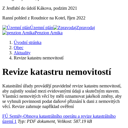
Z Jestřabí do údolí Kákova, podzim 2021
Ranní pohled z Roudnice na Kotel, říjen 2022
Územní plán
Zpravodaj
Penzion Arnika
Úvodní stránka
Obec
Aktuality
Revize katastru nemovitostí
Revize katastru nemovitostí
Katastrální úřady provádějí pravidelné revize katastru nemovitostí,
aby zajistily soulad mezi evidovanými údaji a skutečným stavem.
Vlastníci nemovitých věcí by měli oznamovat jakékoli změny, aby
se vyhnuli povinnosti podat daňové přiznání k dani z nemovitých
věcí. Revize zahrnuje například ověření
FÚ Semily-Obnova katastrálního operátu a revize katastrálního
území 1
Typ: PDF dokument, Velikost: 587.19 kB