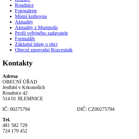
Roudnice
Fotogalerie
Místní knihovna
Aktuality
Aktuality z Munipolis
Profil veřejného zadavatele
Formuláře
Základní údaje o obci
Obecní zpravodaj Rozcestník
Kontakty
Adresa
OBECNÍ ÚŘAD
Jestřabí v Krkonoších
Roudnice 42
514 01 JILEMNICE
IČ: 00275794 DIČ: CZ00275794
Tel.
481 582 729
724 179 452